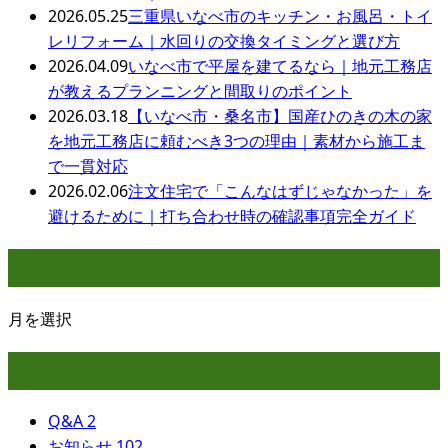
2026.05.25
三重県いなべ市のキッチン・お風呂・トイ
レリフォーム｜水回りの交換タイミングと選び方
2026.04.09
いなべ市で平屋を建てるなら｜地元工務店
が教えるプランニングと間取りのポイント
2026.03.18
【いなべ市・桑名市】国産ひのきの木の家
を地元工務店に頼むべき3つの理由｜素材から施工ま
で一貫対応
2026.02.06
注文住宅で「こんなはずじゃなかった」を
避けるために｜打ち合わせ時の確認事項完全ガイド
月別アーカイブ
月を選択
カテゴリー
Q&A
2
お知らせ
102