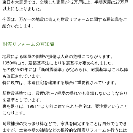
東日本大震災では、全壊した家屋が12万戸以上、半壊家屋は27万戸
以上にも上りました。
今回は、万が一の地震に備えた耐震リフォームに関する豆知識をご
紹介いたします。
耐震リフォームの豆知識
地震による家屋の倒壊や損傷は人命の危機につながります。
1950年には、建築基準法により耐震基準が定められました。
その後1981年には「新耐震基準」が定められ、耐震基準はこれ以降
も改正されています。
特に現在は、木造住宅を建築する場合に重要視されています。
新耐震基準では、震度6強～7程度の揺れでも倒壊しないような造り
を基準としています。
裏を返せば、1981年より前に建てられた住宅は、要注意ということ
になります。
耐震補強の突っ張り棒などで、家具を固定することは自分でもでき
ますが、土台や壁の補強などの根幹的な耐震リフォームを行うには