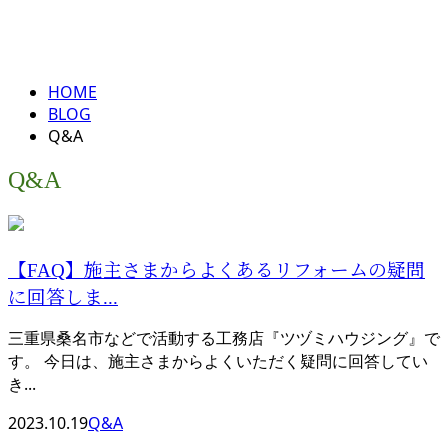
Q&A
メールフォーム
QA
HOME
BLOG
Q&A
Q&A
【FAQ】施主さまからよくあるリフォームの疑問
に回答しま...
三重県桑名市などで活動する工務店『ツヅミハウジング』で
す。 今日は、施主さまからよくいただく疑問に回答してい
き...
2023.10.19
Q&A