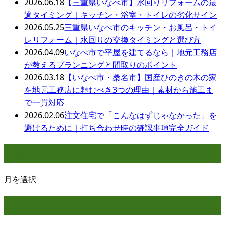
2026.06.18
【三重県いなべ市】水回りリフォームの最
適タイミング｜キッチン・浴室・トイレの劣化サイン
2026.05.25
三重県いなべ市のキッチン・お風呂・トイ
レリフォーム｜水回りの交換タイミングと選び方
2026.04.09
いなべ市で平屋を建てるなら｜地元工務店
が教えるプランニングと間取りのポイント
2026.03.18
【いなべ市・桑名市】国産ひのきの木の家
を地元工務店に頼むべき3つの理由｜素材から施工ま
で一貫対応
2026.02.06
注文住宅で「こんなはずじゃなかった」を
避けるために｜打ち合わせ時の確認事項完全ガイド
月別アーカイブ
月を選択
カテゴリー