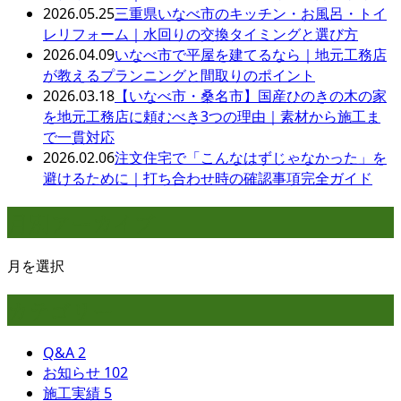
2026.05.25
三重県いなべ市のキッチン・お風呂・トイ
レリフォーム｜水回りの交換タイミングと選び方
2026.04.09
いなべ市で平屋を建てるなら｜地元工務店
が教えるプランニングと間取りのポイント
2026.03.18
【いなべ市・桑名市】国産ひのきの木の家
を地元工務店に頼むべき3つの理由｜素材から施工ま
で一貫対応
2026.02.06
注文住宅で「こんなはずじゃなかった」を
避けるために｜打ち合わせ時の確認事項完全ガイド
月別アーカイブ
月を選択
カテゴリー
Q&A
2
お知らせ
102
施工実績
5