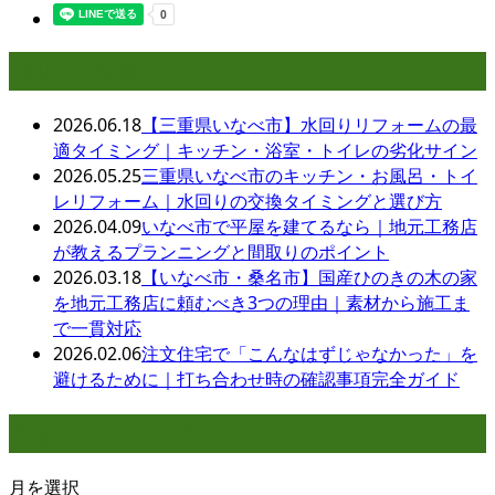
最近の投稿
2026.06.18
【三重県いなべ市】水回りリフォームの最
適タイミング｜キッチン・浴室・トイレの劣化サイン
2026.05.25
三重県いなべ市のキッチン・お風呂・トイ
レリフォーム｜水回りの交換タイミングと選び方
2026.04.09
いなべ市で平屋を建てるなら｜地元工務店
が教えるプランニングと間取りのポイント
2026.03.18
【いなべ市・桑名市】国産ひのきの木の家
を地元工務店に頼むべき3つの理由｜素材から施工ま
で一貫対応
2026.02.06
注文住宅で「こんなはずじゃなかった」を
避けるために｜打ち合わせ時の確認事項完全ガイド
月別アーカイブ
月を選択