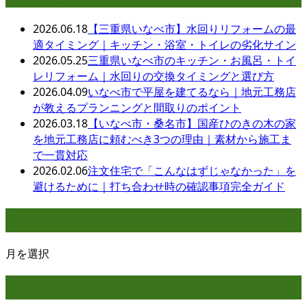
2026.06.18
【三重県いなべ市】水回りリフォームの最
適タイミング｜キッチン・浴室・トイレの劣化サイン
2026.05.25
三重県いなべ市のキッチン・お風呂・トイ
レリフォーム｜水回りの交換タイミングと選び方
2026.04.09
いなべ市で平屋を建てるなら｜地元工務店
が教えるプランニングと間取りのポイント
2026.03.18
【いなべ市・桑名市】国産ひのきの木の家
を地元工務店に頼むべき3つの理由｜素材から施工ま
で一貫対応
2026.02.06
注文住宅で「こんなはずじゃなかった」を
避けるために｜打ち合わせ時の確認事項完全ガイド
月別アーカイブ
月を選択
カテゴリー