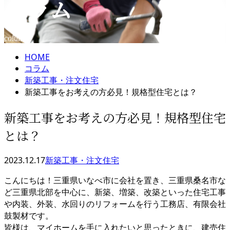
コラム
メールフォーム
column
HOME
コラム
新築工事・注文住宅
新築工事をお考えの方必見！規格型住宅とは？
新築工事をお考えの方必見！規格型住宅
とは？
2023.12.17
新築工事・注文住宅
こんにちは！三重県いなべ市に会社を置き、三重県桑名市な
ど三重県北部を中心に、新築、増築、改築といった住宅工事
や内装、外装、水回りのリフォームを行う工務店、有限会社
鼓製材です。
皆様は、マイホームを手に入れたいと思ったときに、建売住