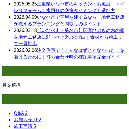
2026.05.25
三重県いなべ市のキッチン・お風呂・トイ
レリフォーム｜水回りの交換タイミングと選び方
2026.04.09
いなべ市で平屋を建てるなら｜地元工務店
が教えるプランニングと間取りのポイント
2026.03.18
【いなべ市・桑名市】国産ひのきの木の家
を地元工務店に頼むべき3つの理由｜素材から施工ま
で一貫対応
2026.02.06
注文住宅で「こんなはずじゃなかった」を
避けるために｜打ち合わせ時の確認事項完全ガイド
月別アーカイブ
月を選択
カテゴリー
Q&A
2
お知らせ
102
施工実績
5