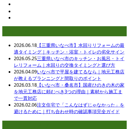
最近の投稿
2026.06.18
【三重県いなべ市】水回りリフォームの最
適タイミング｜キッチン・浴室・トイレの劣化サイン
2026.05.25
三重県いなべ市のキッチン・お風呂・トイ
レリフォーム｜水回りの交換タイミングと選び方
2026.04.09
いなべ市で平屋を建てるなら｜地元工務店
が教えるプランニングと間取りのポイント
2026.03.18
【いなべ市・桑名市】国産ひのきの木の家
を地元工務店に頼むべき3つの理由｜素材から施工ま
で一貫対応
2026.02.06
注文住宅で「こんなはずじゃなかった」を
避けるために｜打ち合わせ時の確認事項完全ガイド
月別アーカイブ